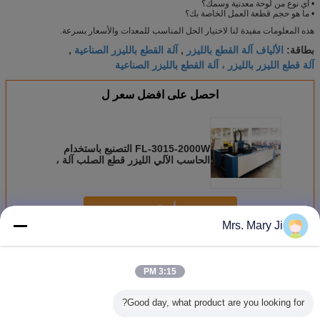
• أي نوع من لوحة معدنية وسمك؟
• ما هو حجم قطعة العمل الخاصة بك؟
هذه المعلومات مفيدة لنا لاختيار الحل المناسب للمعدات والأسعار بسرعة.
الألياف آلة القطع بالليزر
آلة القطع بالليزر الصناعية
بطاقة:
,
,
آلة قطع الليزر بالليزر ، آلة القطع بالليزر الصناعية
احصل على افضل سعر ل
FL-3015-2000W التصنيع باستخدام
الحاسب الآلي الليزر قطع الصلب آلة ،
التلقائي الجدول الصرف باستخدام
الحاسب الآلي آلة القطع
استمر
Mrs. Mary Ji
Cnc ليزر عمليّة قطع آلة
أكثر
3:15 PM
Good day, what product are you looking for?