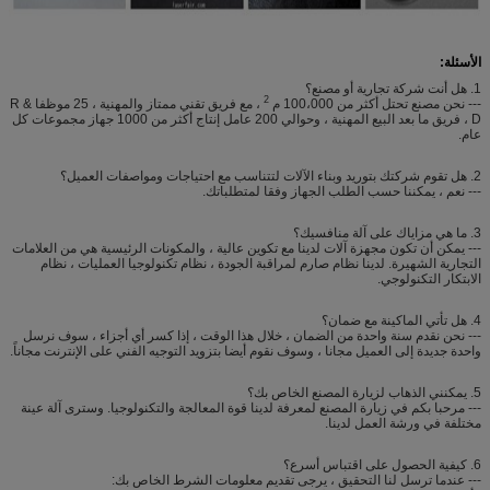
الأسئلة:
1. هل أنت شركة تجارية أو مصنع؟
2
--- نحن مصنع تحتل أكثر من 100،000 م
، مع فريق تقني ممتاز والمهنية ، 25 موظفا R &
D ، فريق ما بعد البيع المهنية ، وحوالي 200 عامل إنتاج أكثر من 1000 جهاز مجموعات كل
عام.
2. هل تقوم شركتك بتوريد وبناء الآلات لتتناسب مع احتياجات ومواصفات العميل؟
--- نعم ، يمكننا حسب الطلب الجهاز وفقا لمتطلباتك.
3. ما هي مزاياك على آلة منافسيك؟
--- يمكن أن تكون مجهزة آلات لدينا مع تكوين عالية ، والمكونات الرئيسية هي من العلامات
التجارية الشهيرة. لدينا نظام صارم لمراقبة الجودة ، نظام تكنولوجيا العمليات ، نظام
الابتكار التكنولوجي.
4. هل تأتي الماكينة مع ضمان؟
--- نحن نقدم سنة واحدة من الضمان ، خلال هذا الوقت ، إذا كسر أي أجزاء ، سوف نرسل
واحدة جديدة إلى العميل مجانا ، وسوف نقوم أيضا بتزويد التوجيه الفني على الإنترنت مجاناً.
5. يمكنني الذهاب لزيارة المصنع الخاص بك؟
--- مرحبا بكم في زيارة المصنع لمعرفة لدينا قوة المعالجة والتكنولوجيا. وسترى آلة عينة
مختلفة في ورشة العمل لدينا.
6. كيفية الحصول على اقتباس أسرع؟
--- عندما ترسل لنا التحقيق ، يرجى تقديم معلومات الشرط الخاص بك: