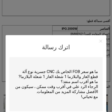
أقصى سماكة قطع:
العناصر
IPG 2000W
الفولاذ المقاوم للصدأ (N2)
8MM
الكربون الصلب (O2)
16mm و
الألومنيوم (N2)
8MM
اترك رسالة
نحاس (n2)
6MM
النحاس (O2)
4MM
المكونات الرئيسية: