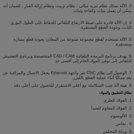
3. الآلة تمتلك نظام تبريد مثالي ، نظام تزييت ونظام إزالة الغبار ، لضمان أنه
يمكن أن يعمل بثبات وكفاءة وثبات.
4. إن الآلة قادرة على ضبط الارتفاع التلقائي للحفاظ على الطول البؤري
الثابت وجودة القطع المستقرة.
5. الآلة تستخدم لقطع مجموعة متنوعة من المعادن بجودة قطع ممتازة
ومستقرة.
6. يهدف برنامج البرمجة التلقائية CAD / CAM المتخصصة وبرنامج التعشيش
التلقائي إلى توفير المواد الخام إلى أقصى حد.
7. الوصول إلى نظام CNC عبر واجهة Ethernet يجعل الاتصال والمراقبة عن
بعد ممكنًا أثناء عملية القطع بالليزر.
8. هيئة آلة صب المتكاملة مع أعلى الاستقرار للحصول على أعلى دقة
نطاق التطبيق والمواد:
1. الفولاذ الطري
2. الفولاذ المقاوم للصدأ
3. الألومنيوم
4
.
نحاس
5. ورقة المجلفن