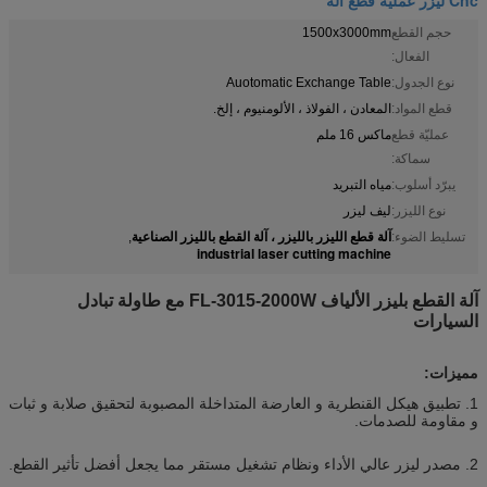
حجم القطع
1500x3000mm
الفعال:
نوع الجدول:
Auotomatic Exchange Table
قطع المواد:
المعادن ، الفولاذ ، الألومنيوم ، إلخ.
عمليّة قطع
ماكس 16 ملم
سماكة:
يبرّد أسلوب:
مياه التبريد
نوع الليزر:
ليف ليزر
آلة قطع الليزر بالليزر ، آلة القطع بالليزر الصناعية
تسليط الضوء:
,
industrial laser cutting machine
آلة القطع بليزر الألياف FL-3015-2000W مع طاولة تبادل
السيارات
مميزات:
1. تطبيق هيكل القنطرية و العارضة المتداخلة المصبوبة لتحقيق صلابة و ثبات
و مقاومة للصدمات.
2. مصدر ليزر عالي الأداء ونظام تشغيل مستقر مما يجعل أفضل تأثير القطع.