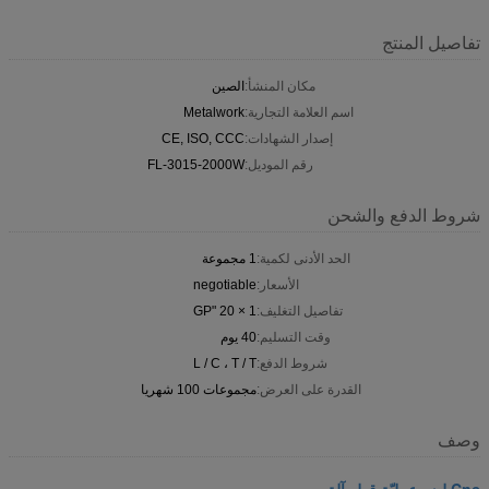
تفاصيل المنتج
مكان المنشأ:
الصين
اسم العلامة التجارية:
Metalwork
إصدار الشهادات:
CE, ISO, CCC
رقم الموديل:
FL-3015-2000W
شروط الدفع والشحن
الحد الأدنى لكمية:
1 مجموعة
الأسعار:
negotiable
تفاصيل التغليف:
1 × 20 "GP
وقت التسليم:
40 يوم
شروط الدفع:
L / C ، T / T
القدرة على العرض:
مجموعات 100 شهريا
وصف
Cnc ليزر عمليّة قطع آلة