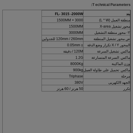
T
echnical Parameters:
بند
-2000W
3015
FL-
منطقة العمل (L * W)
3000 × 1500MM
محور تشغيل X-area
1500MM
Y- محور منطقة التشغيل
3000MM
ض محور تشغيل المنطقة
120mm / 260mm للجدولين
المحور X / Y تكرار وضع الدقة
± 0.05mm
ماكس. تشغيل السرعة
120M / دقيقة
ماكس. السرعة المتسارعة
1.2G
وزن الماكينة
8000Kg
ماكس. تحميل على طاولة العمل
900kg
مرحلة
Triphase
الجهد االكهربى
380V
تكرر
50 هرتز / 60 هرتز