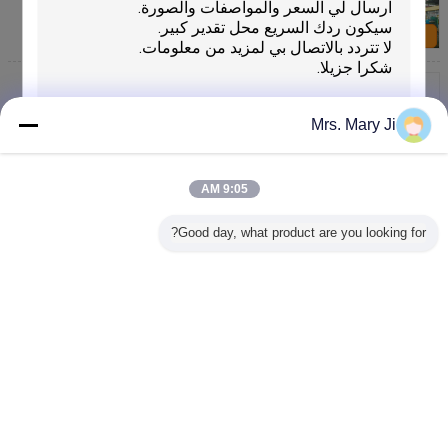
النفط عن سقف الطابق
اتصل بنا
قطع غيار السيارات السيارات نظام قطع الروبوتية الصناعية
6 المحور مع مصدر Plama
اتصل بنا
Mrs. Mary Ji
3D نظام القطع بالليزر الروبوتية الألياف للأنابيب الصلب
لوحات 300W اتجاه متعدد
9:05 AM
اتصل بنا
Good day, what product are you looking for?
عالية الأداء الصناعية البلازما القاطع ، المنتجات المعدنية
البلازما البلازما القاطع
إرسال
اتصل بنا
غير اللغة
Arabic