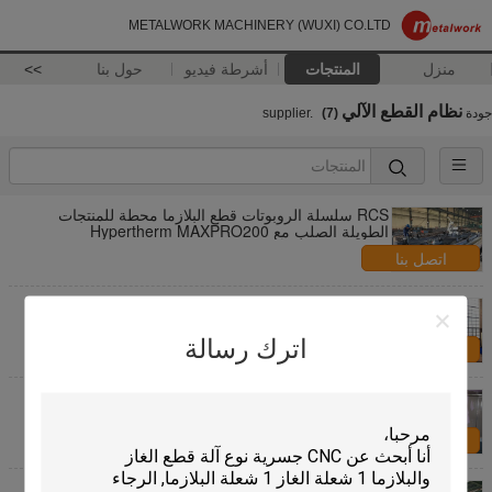
METALWORK MACHINERY (WUXI) CO.LTD
منزل
المنتجات
أشرطة فيديو
حول بنا
>>
نظام القطع الآلي
جودة
supplier.
(7)
RCS سلسلة الروبوتات قطع البلازما محطة للمنتجات
الطويلة الصلب مع Hypertherm MAXPRO200
اتصل بنا
آليّة آليّة عمليّة قطع نظام محطة لأنّ صلب طبق ينهي مع
بلازما لهب
اترك رسالة
اتصل بنا
نظام القطع الروبوتي الرقيق سماكة لمنتجات الفولاذ
المقاوم للصدأ حسب الطلب اللون
اتصل بنا
محطة البلازما الروبوتية نظام القطع للصلب خزان الوقود