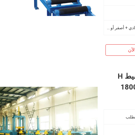
أحمر + أسود ، أزرق + أصفر ، رمادي + أصفر أو مخصص
لآن
HZL-1800 الهيدروليكية التلقائي توسيط H