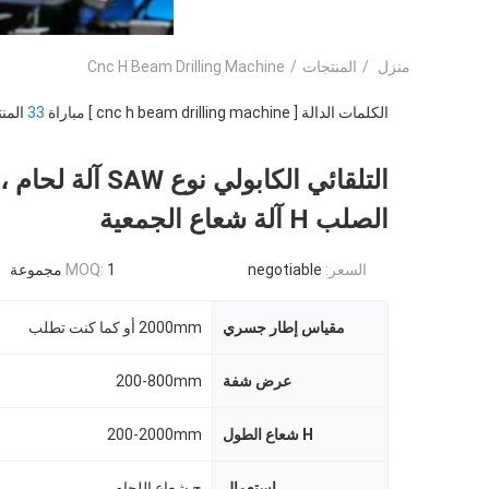
منزل
/
المنتجات
/
Cnc H Beam Drilling Machine
الكلمات الدالة [ cnc h beam drilling machine ] مباراة
33
المنت
التلقائي الكابولي نوع SAW 
الصلب H آلة شعاع الجمعية
السعر:
negotiable
1 مجموعة
MOQ:
مقياس إطار جسري
2000mm أو كما كنت تطلب
عرض شفة
200-800mm
H شعاع الطول
200-2000mm
استعمال
ح شعاع اللحام