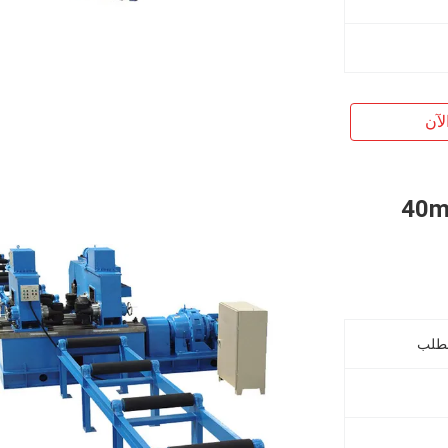
لآن
شعاع استقامة آلة ، 40mm