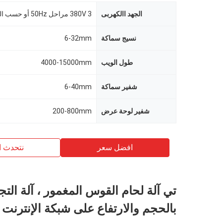
الجهد االكهربى
380V 3 مراحل 50Hz أو حسب الطلب
نسيج سماكة
6-32mm
طول الويب
4000-15000mm
شفير سماكة
6-40mm
شفير لوحة عرض
200-800mm
افضل سعر
نتحدث ا
تي آلة لحام القوس المغمور ، آلة التج
بالحجم والارتفاع على شبكة الإنترنت 2000mm