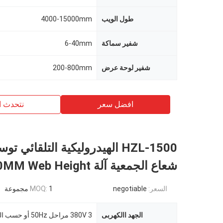
طول الويب
4000-15000mm
شفير سماكة
6-40mm
شفير لوحة عرض
200-800mm
افضل سعر
نتحدث ا
شعاع الجمعية آلة 1500MM Web Height
السعر:
negotiable
1 مجموعة
MOQ:
الجهد االكهربى
380V 3 مراحل 50Hz أو حسب الطلب