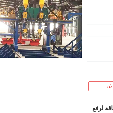
لآن
قة لرفع