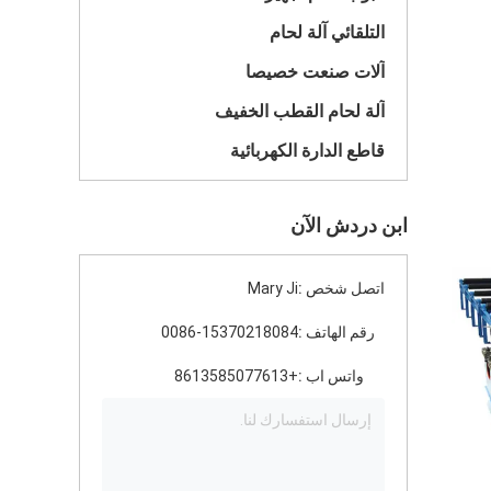
التلقائي آلة لحام
آلات صنعت خصيصا
آلة لحام القطب الخفيف
قاطع الدارة الكهربائية
ابن دردش الآن
اتصل شخص :
Mary Ji
رقم الهاتف :
0086-15370218084
واتس اب :
+8613585077613