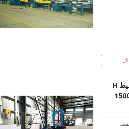
لآن
HZL-1500 الهيدروليكية التلقائي توسيط H