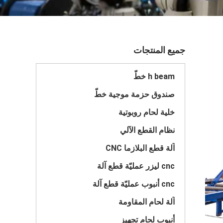
جميع المنتجات
h beam خطّ
صندوق حزمة موجية خطّ
خلية لحام روبوتية
نظام القطع الآلي
آلة قطع البلازما CNC
cnc ليزر عمليّة قطع آلة
cnc أنبوب عمليّة قطع آلة
آلة لحام المقاومة
أنبوب لحام تجهيز