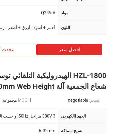
مواد
Q235-A
اللون
افضل سعر
نتحدث ا
شعاع الجمعية آلة 1800mm Web Height
السعر:
negotiable
1 مجموعة
MOQ:
الجهد االكهربى
380V 3 مراحل 50Hz أو حسب الطلب
نسيج سماكة
6-32mm