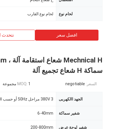
لحام نوع
لحام نوع القارب
افضل سعر
نتحدث ا
Mechnical H 
سماكة H شعاع تجميع آلة
السعر:
negotiable
1 مجموعة
MOQ:
الجهد االكهربى
380V 3 مراحل 50Hz أو حسب الطلب
شفير سماكة
6-40mm
شفير لوحة عرض
200-800mm