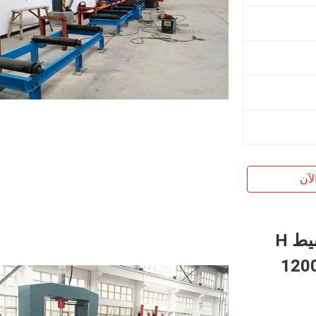
لآن
HZL-1200 الهيدروليكية التلقائي توسيط H