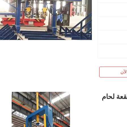
لآن
الصلب H شعاع بقعة لحام