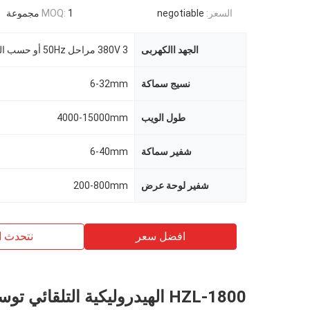
السعر:
negotiable
1 مجموعة
MOQ:
الجهد االكهربى
380V 3 مراحل 50Hz أو حسب الطلب
نسيج سماكة
6-32mm
طول الويب
4000-15000mm
شفير سماكة
6-40mm
شفير لوحة عرض
200-800mm
افضل سعر
نتحدث ا