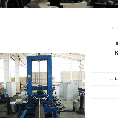
جات.
ة