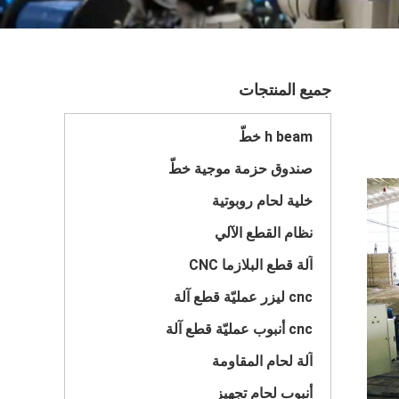
جميع المنتجات
h beam خطّ
صندوق حزمة موجية خطّ
خلية لحام روبوتية
نظام القطع الآلي
آلة قطع البلازما CNC
cnc ليزر عمليّة قطع آلة
cnc أنبوب عمليّة قطع آلة
آلة لحام المقاومة
أنبوب لحام تجهيز