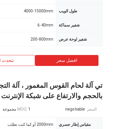
طول الويب
4000-15000mm
شفير سماكة
6-40mm
شفير لوحة عرض
200-800mm
افضل سعر
نتحدث ا
تي آلة لحام القوس المغمور ، آلة التج
بالحجم والارتفاع على شبكة الإنترنت 2000mm
السعر:
negotiable
1 مجموعة
MOQ:
مقياس إطار جسري
2000mm أو كما كنت تطلب