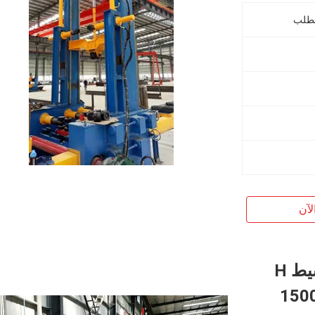
لآن
HZL-1500 الهيدروليكية التلقائي توسيط H