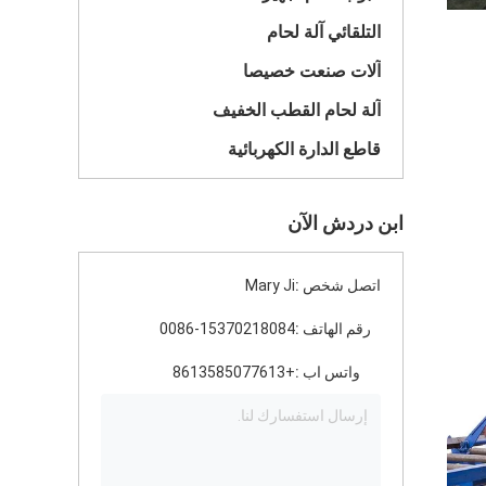
التلقائي آلة لحام
آلات صنعت خصيصا
آلة لحام القطب الخفيف
قاطع الدارة الكهربائية
ابن دردش الآن
اتصل شخص :
Mary Ji
رقم الهاتف :
0086-15370218084
واتس اب :
+8613585077613