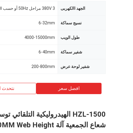
الجهد االكهربى
380V 3 مراحل 50Hz أو حسب الطلب
نسيج سماكة
6-32mm
طول الويب
4000-15000mm
شفير سماكة
6-40mm
شفير لوحة عرض
200-800mm
افضل سعر
نتحدث ا
شعاع الجمعية آلة 1500MM Web Height