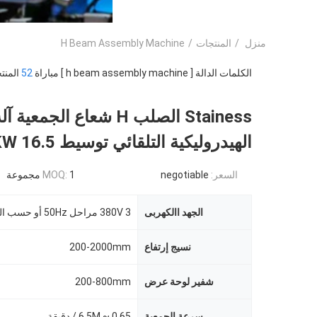
منزل
/
المنتجات
/
H Beam Assembly Machine
الكلمات الدالة [ h beam assembly machine ] مباراة
52
المنت
Stainess الصلب H شعاع الجمعية آل
الهيدروليكية التلقائي توسيط 16.5 KW
السعر:
negotiable
1 مجموعة
MOQ:
الجهد االكهربى
380V 3 مراحل 50Hz أو حسب الطلب
نسيج إرتفاع
200-2000mm
شفير لوحة عرض
200-800mm
سرعة الجمعية
0.65 ~ 6.5M / دقيقة