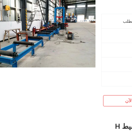
لآن
HZL-1800 الهيدروليكية التلقائي توسيط H