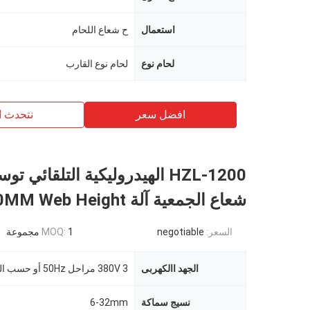
استعمال
ح شعاع اللحام
لحام نوع
لحام نوع القارب
افضل سعر
نتحدث ا
شعاع الجمعية آلة 1200MM Web Height
السعر:
negotiable
1 مجموعة
MOQ:
الجهد االكهربى
380V 3 مراحل 50Hz أو حسب الطلب
نسيج سماكة
6-32mm