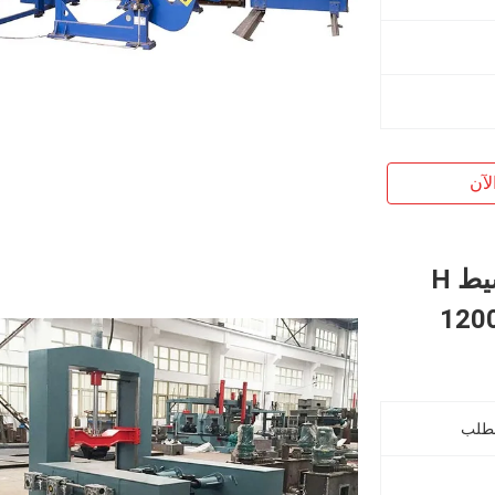
لآن
HZL-1200 الهيدروليكية التلقائي توسيط H