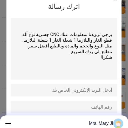
نوع منخفض الضوضاء
اترك رسالة
اتصل بنا
1500X3000mm Hyperthem CNC البلازما آلة قطع
الصفائح المعدنية الجدول نوع مع FastCAM
اتصل بنا
1200x2000mm الكربون / الفولاذ الطري / الحديد لوحة
التلقائي البسيطة cnc غاز الأكسجين / الأسيتيلين / البروبان
البلازما القاطع
اتصل بنا
جسرية نوع CNC آلة قطع الغاز البلازما مع 1 شعلة الغاز 1
شعلة البلازما
اتصل بنا
الكابولي نوع CNC البلازما واللهب آلة القطع المعدنية مع
نظام Hypertherm
اتصل بنا
الأنابيب ولوحة آلة القطع المعدنية باستخدام الحاسب الآلي
مع الولايات المتحدة الأمريكية هايبرثيرم HPR 130XD
إرسال
Mrs. Mary Ji