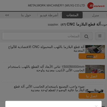
METALWORK MACHINERY (WUXI) CO.LTD
منزل
المنتجات
أشرطة فيديو
حول بنا
>>
آلة قطع البلازما CNC
جودة
supplier.
(47)
آلة قطع البلازما باللهب المحمولة CNC الاقتصادية للألواح
المعدنية
اتصل بنا
1500X6000mm ثنائي الأبعاد آلة القطع باللهب باستخدام
الحاسب الآلي لأنابيب معدنية ولوحة
اتصل بنا
ضوء واجب التصنيع باستخدام الحاسب الآلي آلة قطع
البلازما عالية الوضوح لقطع لوحة معدنية
اتصل بنا
عالية الدقة CNC آلة قطع البلازما مزدوج محرك الجدول