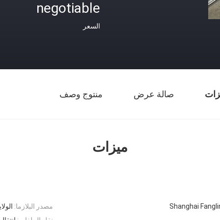
negotiable
السعر
زات
صالة عرض
منتوج وصف
ميزات
Shanghai Fangl
مصدر البلازما:
الولايات ا
نقل الملفات:
انتقال SB