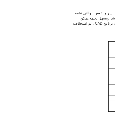
تتكون من الخط المباشر والقوس ، والتي تشبه
نظر إليه بشكل مباشر ويسهل تعلمه.يمكن
برمجته على قطع الأجزاء مباشرة ، كما يمكن تشغيله في الكمبيوتر لترجمة التعليمات إلى ملف برنامج بواسطة برنامج CAD ، ثم استخلاصه