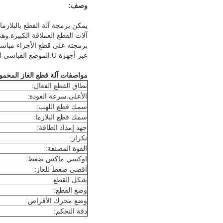
وصف:
عبر أجهزة U.الموضع القياسي لهذه الآلة هو القطع باللهب ، كما أن قاطع البلازما المعلق الخارجي قابل للتطبيق.
مواصفات آلة قطع الغاز المحمو
نطاق القطع الفعال:
الأعلى.سرعة العودة:
سمك قطع اللهب:
سمك قطع البلازما:
جهد إمداد الطاقة:
تكرار:
القوة المصنفة:
اوكسي ماكس ضغط:
أقصى ضغط للغاز:
شكل القطع:
وضع القطع:
وضع محرك الأقراص:
دقة التحكم: