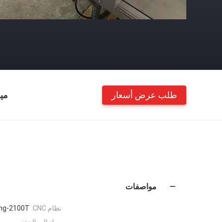
طلب عرض أسعار
مي
مواصفات
نظام CNC:
ing-2100T
مواد المعالجة: