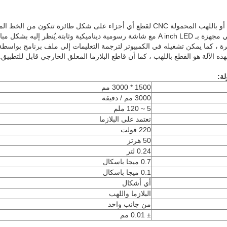
يمكن برمجة آلة القطع بالبلازما أو باللهب المحمولة CNC لقطع أي أجزاء على شكل طائرة 
آلات القطع العملاقة الكبيرة.وهي مجهزة بـ A inch LED مع شاشة رسومية ديناميكية وثابتة.يُ
لة:
1500 * 3000 مم
3000 مم / دقيقة
5 ~ 120 ملم
تعتمد على البلازما
220 فولت
50 هرتز
0.24 لتر
0.7 ميجا باسكال
0.1 ميجا باسكال
أي أشكال
البلازما واللهب
من جانب واحد
± 0.01 مم