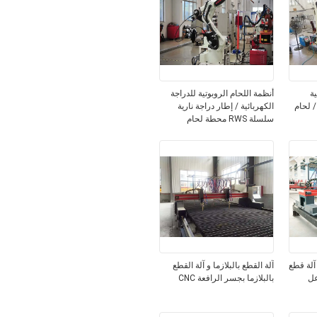
ة
أنظمة اللحام الروبوتية للدراجة
/ لحام
الكهربائية / إطار دراجة نارية
سلسلة RWS محطة لحام
الروبوتات مع 6 محاور
وع جسري التلقائي CNC آلة قطع
آلة القطع بالبلازما و آلة القطع
عل
بالبلازما بجسر الرافعة CNC