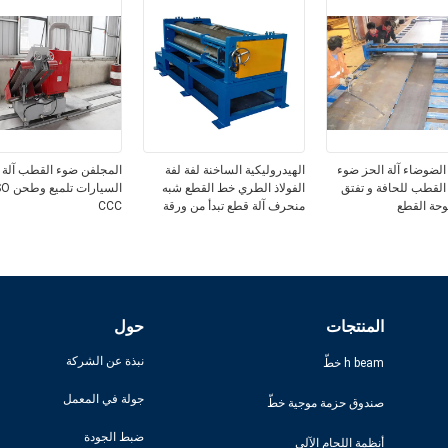
لضوضاء آلة الحز ضوء
الهيدروليكية الساخنة لفة لفة
المجلفن ضوء القطب آلة 
 القطب للحافة و تفتق
الفولاذ الطري خط القطع شبه
السيارا
وحة القطع
منحرف آلة قطع تبدأ من ورقة
CCC
فارغة
المنتجات
حول
نبذة عن الشركة
h beam خطّ
جولة في المعمل
صندوق حزمة موجية خطّ
ضبط الجودة
أنظمة اللحام الآلي