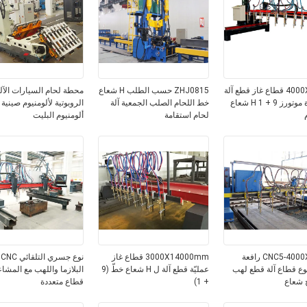
4000X12000 قطاع غاز قطع آلة
ZHJ0815 حسب الطلب H شعاع
محطة لحام السيارات الآلي
، الخطوة موتورز 9 + 1 H شعاع
خط اللحام الصلب الجمعية آلة
الروبوتية لألومنيوم صينية 
لحام استقامة
ألومنيوم البليت
CNC5-4000X12000 رافعة
3000X14000mm قطاع غاز
ن
وع قطاع آلة قطع لهب
عمليّة قطع آلة ل H شعاع خطّ (9
البلازما واللهب مع المشا
 شعاع
+ 1)
قطاع متعددة