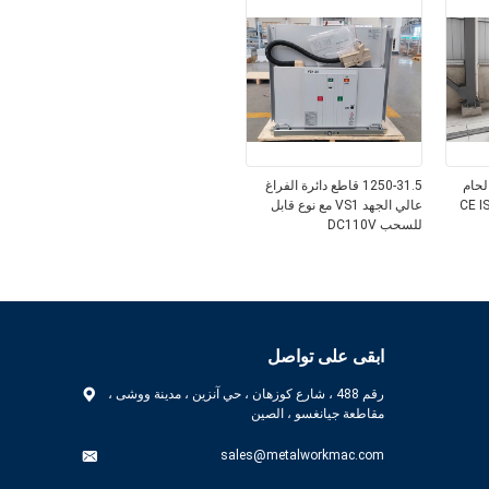
لحام
1250-31.5 قاطع دائرة الفراغ
ت تلميع وطحن CE ISO
عالي الجهد VS1 مع نوع قابل
للسحب DC110V
ابقى على تواصل
رقم 488 ، شارع كوزهان ، حي آنزين ، مدينة ووشى ،
مقاطعة جيانغسو ، الصين
sales@metalworkmac.com