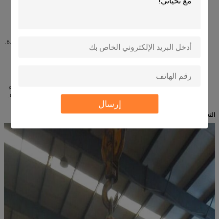
مراقبة الدارة الرقمية
يتم استيراد المكونات من المصانع الشهيرة في
العالم لضمان تشغيل المعدات بثبات على المدى الطويل.
SEMIKRON و IXYS السليكون التي تسيطر عليها من ألمانيا الغربية ،
والسيليكون الأشعة تحت الحمراء التي تسيطر عليها من الولايات المتحدة.
يتبنى محور قرصي الإرسال أحدث تكنولوجيا موصلة للبلاط الفضي من
الخارج.
عجلة بكرة اللحام تتبنى مادة النحاس من اليابان.
يتبنى المحول الورقة الفولاذية عالية السليكون النقية من اليابان ، والأداء
الجيد في التوصيلات المغناطيسية والكهربائية.
انخفاض استهلاك الكهرباء.
إرسال
قوة أقوى وأكثر استقرارًا.
التعبئة: