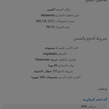
مكان المنشأ:
الصين
اسم العلامة التجارية:
Metalwork
إصدار الشهادات:
ISO, CE, CCC
رقم الموديل:
FN-75
شروط الدفع والشحن
الحد الأدنى لكمية:
1 مجموعة
الأسعار:
negotiable
تفاصيل التغليف:
حزمة Plywooden
وقت التسليم:
30 يوما
شروط الدفع:
T/T، خطاب الاعتماد
القدرة على العرض:
مجموعات 100 شهريا
وصف
آلة لحام المقاومة
مراقب:
KF9