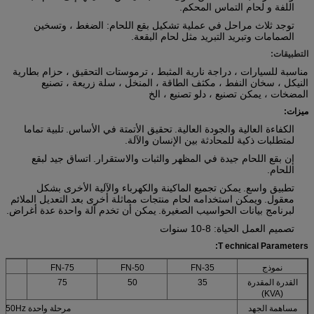
اللفة و لحام التماس المحكم.
توجد ثلاث مراحل في عملية تشكيل بقع اللحام: الضغط ، وتسخين
الصمامات وتبريد التبريد مثل لحام البقعة.
التطبيقات:
مناسبة للسيارات ، دراجة نارية المثبط ، ترموستات التحقيق ، حزام بطارية
النيكل ، سخان النفط ، مكثف الطاقة ، المنخل ، سلة زريعة ، تصنيع
المضخات ، يمكن تصنيع ، دلو تصنيع ، الخ
ميزات:
الكفاءة العالية والجودة العالية.
تحقيق الأتمتة في الأساس.
تلبية تماما
لمتطلبات ذكية للمحادثة بين الإنسان والآلة.
إن بقع اللحام جيدة في المظهر والثبات والاستقرار.
اتساق جيد لبقع
اللحام.
تطبيق واسع.
يمكن تجميع الماكينة والكهرباء والآلية الأخرى بشكل
معقول.
ويمكن استخدامه لحام منتجات مماثلة أخرى بعد التعديل الملائم
لبرنامج بيانات الحواسيب الصغيرة.
يمكن أن تخدم آلة واحدة عدة أغراض.
تصميم العمل الحياة: 8-10 سنوات
T
echnical Parameters:
نموذج
FN-35
FN-50
FN-75
00
القدرة المقدرة
35
50
75
(KVA)
مساهمة الجهد
مرحلة واحدة 380V 50Hz