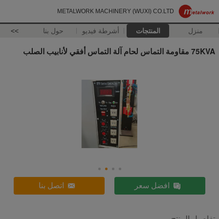
METALWORK MACHINERY (WUXI) CO.LTD
منزل
المنتجات
أشرطة فيديو
حول بنا
>>
75KVA مقاومة التماس لحام آلة التماس أفقي لأنابيب الصلب
افضل سعر
اتصل بنا
تفاصيل المنتج