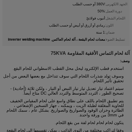
الجهد االكهربى:
380V أو حسب الطلب
دورة العمل:
50%
اللحام الشغل:
أنبوب فولاذيّ
اللون:
رمادي أو أزرق أو أبيض أو حسب الطلب
ضمان:
1 سنة
معدات لحام البقعة ، آلة لحام العاكس
inverter welding machine
تسليط الضوء:
,
آلة لحام التماس الأفقية المقاومة 75KVA
وصف:
استخدم قطب الإلكترود ليحل محل القطب الاسطواني للحام البقع.
وسوف تولد شذرات اللحام التي سوف تتداخل مع بعضها البعض من أجل
تحقيق تأثير اللحام.
سيتم اعتماد تيار تعديل تيار تيار النبض أو التيار ، ولكن ثلاثة (أحادية) -
تصحيح الطور ، التردد المتوسط ​​والتردد العالي DC متاح أيضاً.
يتم تطبيق اللحام باللف على نطاق واسع على لحام المقياس الخفيف
للحاوية المغلقة لطبلة الزيت ، ويمكنه ، جهاز التسخين الإشعاعي ،
الطائرة وخزان الوقود والصواريخ والصواريخ.
بشكل عام ، سمك اللحام
في 3mm من ورقة واحدة.
يتكون لحام لحام لحام لفة من بقع اللحام.
وفقا لتراكب مختلفة من النوى الذائب ، يمكن تقسيمها إلى لحام البقعة